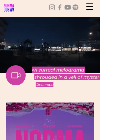
«A surreal melodrama
shrouded in a veil of mystery»
Cineuropa