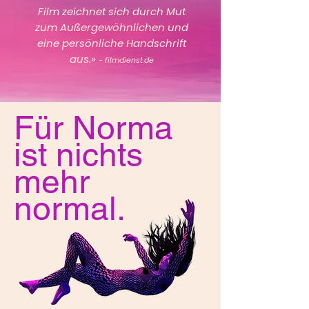
Film zeichnet sich durch Mut
zum Außergewöhnlichen und
eine persönliche Handschrift
aus.»
- filmdienst.de
Für Norma
ist nichts
mehr
normal.