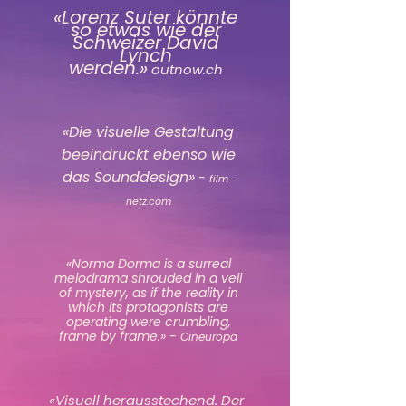
«Lorenz Suter könnte
so etwas wie der
Schweizer David
Lynch
werden.»
outnow.ch
«Die visuelle Gestaltung
beeindruckt ebenso wie
das Sounddesign»
-
film-
netz.com
«Norma Dorma is a surreal
melodrama shrouded in a veil
of mystery, as if the reality in
which its protagonists are
operating were crumbling,
frame by frame.» -
Cineuropa
«Visuell herausstechend. Der