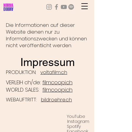
Die Informationen auf dieser
Website dienen nur zu
Informationszwecken und können
nicht veröffentlicht werden.
Impressum
PRODUKTION:
v
oltafilm.ch
VERLEIH ch/de:
filmcoopi.ch
WORLD SALES:
filmcoopi.ch
WEBAUFTRITT:
bildroehre.ch
YouTube
Instagram
Spotify
Facebook